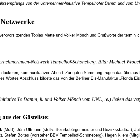
ahrsempfangs von der Unternehmer-Initiative Tempelhofer Damm und vom Unt
 Netzwerke
erkvorsitzenden Tobias Mette und Volker Mönch und Grußworte der terminlic
rnehmerinnen-Netzwerk Tempelhof-Schöneberg. Bild: Michael Wrobel
en lockeren, kommunikativen Abend. Zur guten Stimmung trugen das überaus l
s Wortes Abschluss bildete das von der Berliner Eis-Manufaktur „Florida Eis“
nitiative Te-Damm, li. und Volker Mönch vom UNL, re.) ließen das ve
 aus der Gästeliste:
k (MdB), Jörn Oltmann (stellv. Bezirksbürgermeister und Bezirksstadtrat), Ju
at), Stefan Böltes (Vorsteher BBV Tempelhof-Schöneberg), Hagen Kliem (Mitg