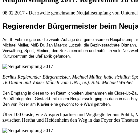
08.02.2017 - Der zweite gemeinsame Neujahrsempfang von Unternehm
Regierender Bürgermeister beim Neu
Am 8. Februar gab es die zweite Auflage des gemeinsamen Neujahrsempfan
Michael Müller, MdB Dr. Jan Maerco Luczak, die Bezirksstadträte Oltmann
Verwaltung, Sport, Medien, den Sozialbereichen und natürlich viele Netzwerk
Kulturcentrum der ufaFabrik gefunden.
Berlins Regierender Bürgermeister, Michael Müller, hatte sichtlich 
Te-Damm und Volker Mönch vom UNL, re.). Bild: Michael Wrobel
Den Empfang in diesen tollen Räumlichkeiten übernahmen ein Close-Up-Zaub
Porträtfotografen. Gestärkt mit einem Neujahrssekt ging es dann in das Foy
Ben von Poser am Klavier eine gewohnt tolle Wahl getroffen.
Über 100 Gäste, wie Ansprechpartner und Wegbegleiter aus Politik, Ve
zwischen Hertha und Heidenheim den Weg in das Foyer des Theatersa