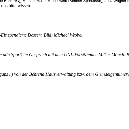
 Bank AG), Michael Müller-Stollenwerk (Berliner Sparkasse), Julia Wagner (
uns bitte wissen...
Eis spendierte Dessert. Bild: Michael Wrobel
le udn Sport) im Gespräch mit dem UNL-Vorsitzenden Volker Mönch. B
 (ganz l.) von der Behrend Hausverwaltung bzw. dem Grundeigentümerv