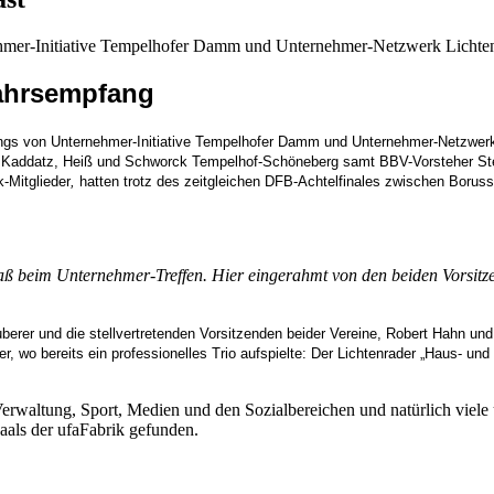
er-Initiative Tempelhofer Damm und Unternehmer-Netzwerk Lichtenra
jahrsempfang
gs von Unternehmer-Initiative Tempelhofer Damm und Unternehmer-Netzwerk
, Kaddatz, Heiß und Schworck Tempelhof-Schöneberg samt BBV-Vorsteher Stef
-Mitglieder
,
hatten trotz des zeitgleichen DFB-Achtelfinales zwischen Boru
Spaß beim Unternehmer-Treffen. Hier eingerahmt von den beiden Vorsitz
erer und die stellvertretenden Vorsitzenden beider Vereine, Robert Hahn u
er, wo bereits ein professionelles Trio aufspielte: Der Lichtenrader „Haus-
rwaltung, Sport, Medien und den Sozialbereichen und natürlich viele un
als der ufaFabrik gefunden.