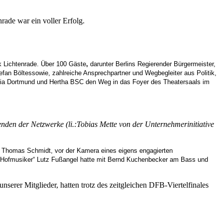
de war ein voller Erfolg.
 Lichtenrade. Über 100 Gäste
,
darunter Berlins Regierender Bürgermeister,
an Böltessowie, zahlreiche Ansprechpartner und Wegbegleiter aus Politik,
ssia Dortmund und Hertha BSC den Weg in das Foyer des Theatersaals im
enden der Netzwerke (li.:Tobias Mette von der Unternehmerinitiative
nd Thomas Schmidt, vor der Kamera eines eigens engagierten
 und Hofmusiker“ Lutz Fußangel hatte mit Bernd Kuchenbecker am Bass und
serer Mitglieder, hatten trotz des zeitgleichen DFB-Viertelfinales