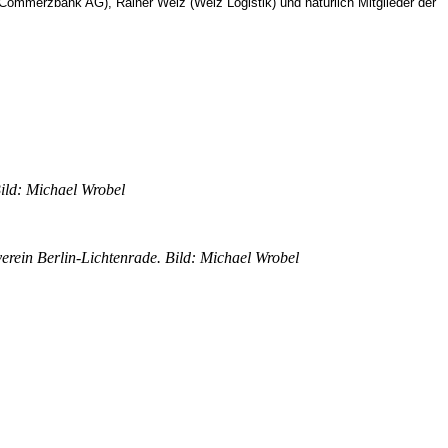
Commerzbank AG), Rainer Welz (Welz Logistik) und natürlich Mitglieder der
ild: Michael Wrobel
erein Berlin-Lichtenrade. Bild: Michael Wrobel