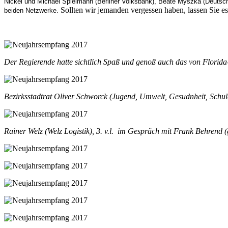
Nickel und Michael Spielmann (Berliner Volksbank), Beate Myszka (Deutsche
Sollten wir jemanden vergessen haben, lassen Sie es 
beiden Netzwerke.
Der Regierende hatte sichtlich Spaß und genoß auch das von Florida-
Bezirksstadtrat Oliver Schworck (Jugend, Umwelt, Gesudnheit, Schu
Rainer Welz (Welz Logistik), 3. v.l. im Gespräch mit Frank Behrend